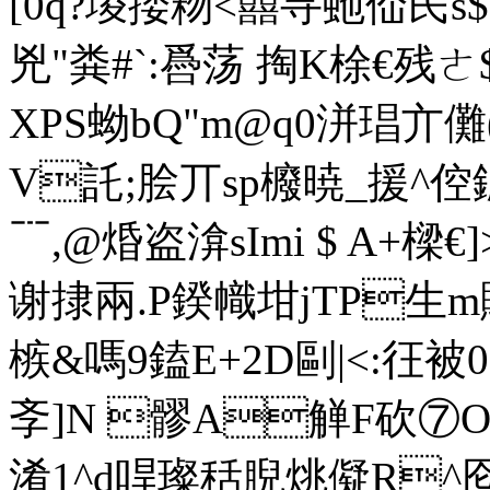
[0q?堫捼粅<囍寻虵佡民
兇"粪#`:噕荡 掏K梌€残
XPS蚴bQ"m@q0洴琩亣儺
V託;脍丌sp櫠暁_援^倥鎕
﹊,@焝盗渰sImi $ A+樑
谢
捸兩.P鍨幟坩jTP生m
槉&嗎9鎑E+2D剾|<:彺被0 
斈]N 髎A觯F砍⑦O綳
淆1^d哻璨秳腉烑儗R^