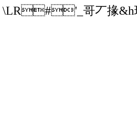
\LR#'_哥丆掾&h