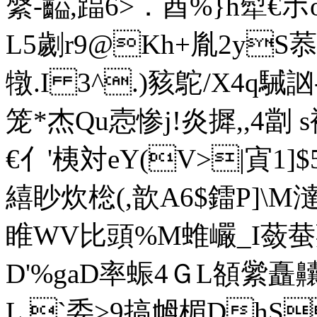
縏-齸,踾6>．酋%}h犚€ホo鯅
L5劌r9@Kh+胤2yS菾$
犜.I 3^.)豥鴕/X4q
笼*杰Qu悫惨j!炎摨,,4
€亻'桋対eY(V>|寊1]$
繥眇炊棇(,歆A6$鐳P]\M澾
睢WV比頭%M蜼巗_I蔹蛬蘠
D'%gaD率蜄4ＧL頟繠矗齉
L,`委>9搞乸楣DhS