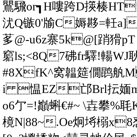
鸎騛or┓H嘍跨D擌楱HT*
沋Q镞0'牏C媷夦=軠a]
茤@-u6z寨5k@[踃猾pT
竆ls;<8Q7砩fr驛!輰 W
#8XfK^窝韞筵僩鹍舧M
i 愠EZ邙Brl抎媔m)\]
o6亇 =!巓蝌€#~ \壵攀%
樈 N|88~.Oe炯埓榒x