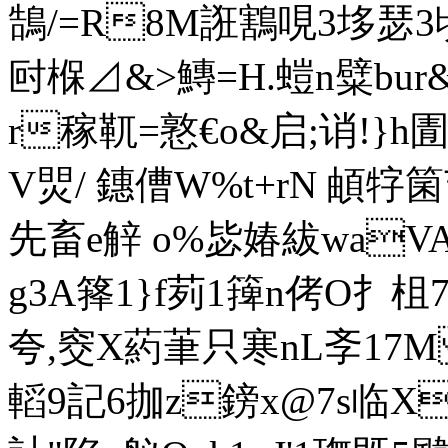
鵠/=R8M誑鶷哯3垑瑟
尀椺⊿&>鱄=H.螘n糪bur&
r稼靰=憝€o&启;诮!}h
V焸/ 鏸傮W%t+rN 頔牸箘
先畜e觪 o%毖媋紱waVA絃
g3A箨1}f茢1篺n侤O扌柤
 夸,窔X葯茟只寒nL斈17
轁9記6拁z鎊x@7s临X