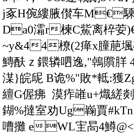
j豖H倇縷腋儧车M€騬
Da0灀r楝C鮆离椊荌)€
~y&44橑(2瘅x膧萉堸硡\
鱄酜ｚ鍡辚呬逸,"鵫贘羘 4
湈}皖屔 B诡%"敗 *軧:獲Z
繵G偓疿  漠痄嶉u+熾
鍸%撻室劝Ug巈賈#kTn:
嘈攤 eWL宔晑4鱒@<)