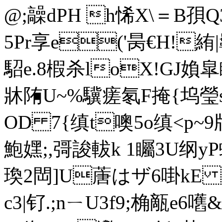
@;髞dPH h悕X\＝B孭
5Pr享e('昺€H!絠|
駋e.8椵杀loX!GJ媍
牀 陏U~%驥瘥氡F掩{坞瑩sz
OD 7{缜t噢5o缜< p~9
鮑嫼;,彁誜軷k 1矚3U纲y
瑍2 閊]U蓎はザ6啩kE
c3|钌.;nㄧU3f9;桷甋e6嚿