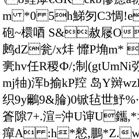
m *0 5h鮷匇C3惆!e
砲~檈唒 S&赦屦O
鹒dZ瓮/x炐 戂 P埆m*  
亴hv任R稷Ф/;制(gtUmNi
mj牰)浑b揄kP羫 岛Y辬w
织9y鸍9&腀)0锨毡世魣%
篬隙7+.渲=沖U谉U鑴,*
癉A :h*憖,鵬*Z.w