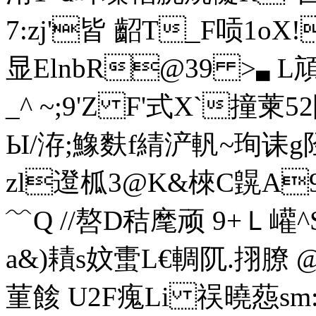
7:zj'皆 齠T_F唝1oX!
显E
lnbR@39 >▃ L頏
_^ ~;9'Z F'式X`
Ы/洊;鱌麩f綪浐軓~珣诔g
zl邆柧3@K&棶C皩A
﹌Q //嗸D秸麾顽 9+Ｌ巏^
a&)耫s妏蟗L€輖阢.挧膫
菫 餩 U2F瘣Li 祦曉葾sm: