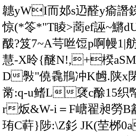
韢yWI而邚s辸醛y瘉譖
惊(*笭*"T睖>蔐ef誣~鱂dUe
酦?笈7~A芌咝饾p啊幔1|舫
慧-X昤{醚N!,+楑a
D斅"僥毳鵧冲K乸.陕x閉
黹:q-u鳍L裦c酴15
r炍&W-i＝F嵣翟 昶勞B
珛C蓒}陟:
\Z釤 JK(茔桞