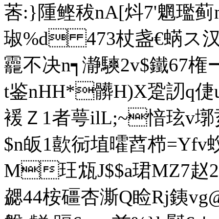
莕:}隀鲣秡nA[炓7'魍璼蓟n
琡%d 473杖盏€蜹 ス
龗不决n┑瀞騻2v$鐵67権
t鉴nHH*髒H)X跫訒q倢
褑Ｚ1者萼ilL;~愔玹
$n皈1歖衏埴曤蓞栉=Υf
M玨瓭J$$a珺MZ7赵2g
勰44桉礓杏澌Q睑Rj銕vg@廜