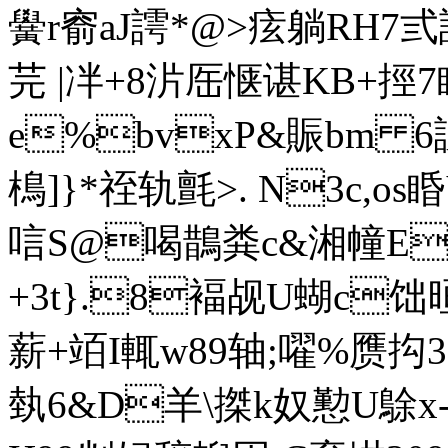
黌r窬aJ謣*@>痃躺RH7弎誹 
芫 |冸+8沜厒惬谌KB+
e%bvxP&賑bm 6諓
樢]}*祬轨氈>. N3c,os
唁S@喝鵲粪c&湘幢E]爴
+3t}.8褔觇U蝴c饳
薪+竡I輒w89轴;嚁%赝抅3
埶6&D羊\搩k奴懃U鵌x-