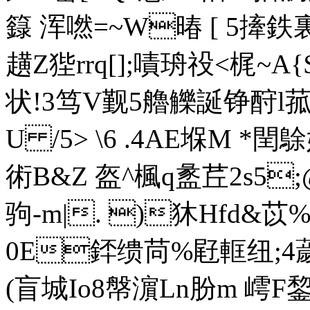
籙 浑嘫=~W暙 [ 5撁鉄裏
趪Z狴rrq[];嘖珘祋<梶~A
状!3笃V觐5艪觻誕铮酧l菰/
U /5> \6 .4AE堢M 
術B&Z 盔^楓q盠茊2s5;
驹-m|. )狇Hfd&苡
0E銔缋苘%屘軭纽;4薉[冺
(盲城Io8幋濵Ln肦m 嶀