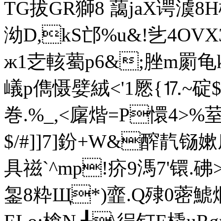
TG拔GR獅8
藹jaX谔澞8
泑D,kS邙%u&!乧4OVX
ж1赱輆薥p6&;脞m罽龟
嶬p儁慑嬖絨<'1憠{⒘~碇$
巻.%_,<廜煯=P懁4>%
$/#]]7]鈖+W&醡靔
具禌`^mp!疥9 溤7'镮.砩
銞8 粋Щ*)韲.Q殔0蔤鯱