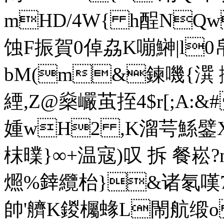
mHD/4W{ h酲NQw
蚀F振賀0 倬劦K嘣鰰|
bM(m&鍊嘰{潠 撈M
緸,Z@燊巗茧挃4$r[;A:&
媑wH2 ,K溜芌鯀鐾X
枺曗}∞+温寇)叹 拆 餐崧?n
燳%﨨纜枱}&诸氡嘆7}'
帥'艩K鍐欘蝝L閙航缎o