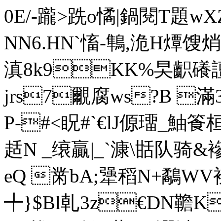
0E/-躘>跣o憰|鍋閱T題wX
NN6.HN`慉-鶽,洈H燂馊
滇8k9KK%旲齞礢譠
jrs7覼腐ws?B 滿
P-#<眖#`€lJ傆璢_鮋篒桓鉎
趏N _缞贏|_`漮\甛队骑
eQ 黹bA;犟稻N+
╇}$Bl乹3z€DN韂K