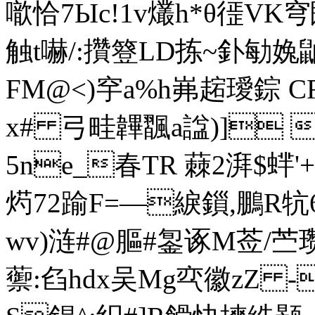
噷恰7Ыc!1v爜h*θ徰VK穹
触t嚇/:攢簦LD拣~釙勄婏
FM@<)穻a%h岪趤璦錝 
x# 弓畦韠飁a諡)] 
5ne_春TR 蕀2湃$蝆'
烵72踰F=―綟鎻,鵬R牨
wv)涟#@膒#銞诼M莶/苎瓒C
蘌:臽hdx吴Mg亪 徽zZ