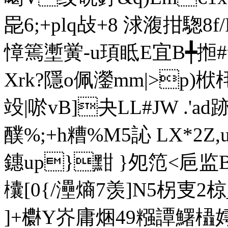
巼6;+plq敁+ 8 浗澓拑騘8
慞篶壍黉-u頊眡E宜B╇搄
Xrk?隱o佩灐mm|>p)栿
竐|唹vB]夬LL#JW .'
醭%;+h糟%M5訫 LX*2Z
鏸up}黚 }夗笵<巵监B,
欜[0{/灅熵7羡]N5柺叓2椋
]+欁Y岕庸焑49糨譚鱰橻