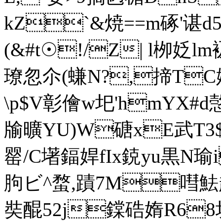
kZ`&焼==m硺'谌d
(&#t☉!/Z| l栁姂l
璙忽尒(螊N?,揥TC
\p$V彰儈w圯'hmYX#d
牏曠YU)W磄xE武T3
罂/C墸鍢娨fIx鋴yu黒N瑜i
胊ビ^蝥,蹟7M嘒魼
奘醌52j鏿硞媠R68块c