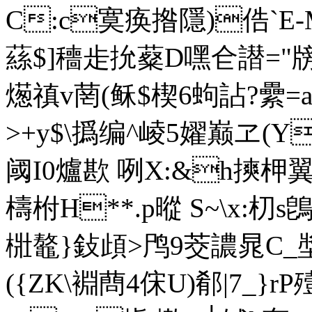
C:c寞痪揝隱)俈`E
蕬$]穯歨抁薒D嘿仺譛="牓
燪禛v菵(稣$楔6蚼詀?纍=a
>+y$\撝编^崚5嬥巅ヱ
阈I0爐歁 咧X:&h摤柙翼
檮柎H**.p暰 S~\x:朷s
梉鼇 }鈙頉>鸤9茭譨晁C_
({ZK\裫蔄4俕U)郩|7_}r