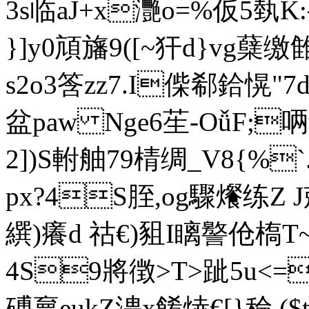
3s临aJ+x灧o=%仮5埶
}]y0頏旛9([~犴d}vg
蘖缴雔
s2o3筨zz7.I偨郗鉿
盆paw Nge6苼-OǚF;
2])S軵舳79棈绸_V8{%`.
px?4S胵, og驟爘练
繏)癢d 祜€)豠I瞝譥伧槗
4S9將徴>T>跐5u<=
磗 夣eukZ涄x餚焃€[}稐 