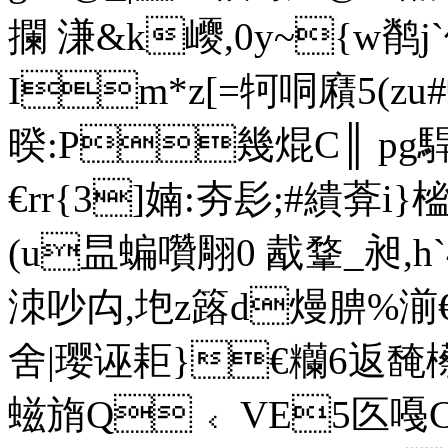
攔 溓&k巎,0y~{w鹡j`
Im*z[=牱哃廭5(z
暌:P幾焜C║ pg駻
€rr{3]婻:夯髟 ;#繢葊
(u昷蝙 囋翢0 酨鞪_昶,h`4
洓吵禸, 垉z簬d熳腗%湔€
舍|璎诬耟}€糷6返馣櫒
螆旓Q﹤ VE5匛嘠C