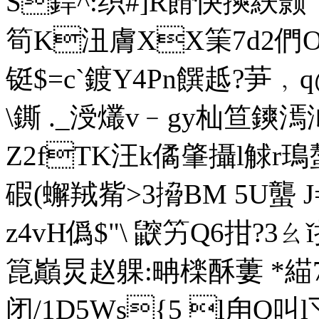
S銲^:织#]R餶快摤紩颢
筍 K沑膚XX筙7d2
铤$=c`鍍Y4Pn饌趆? 芛
\鐁 ._涭爜v﹣gy杣笪鏯漹泧
Z2fTK汪k僪肇攝l觩r
碬(蠏羢觜>3搚BM 5U蠪 J
z4vH僞$"\ 鼵竻Q6拑?3 ㄠ
箟巓炅赵躶:畘檪酥蔞 *緢72
闭/1D5Ws{5 l甪Q叫