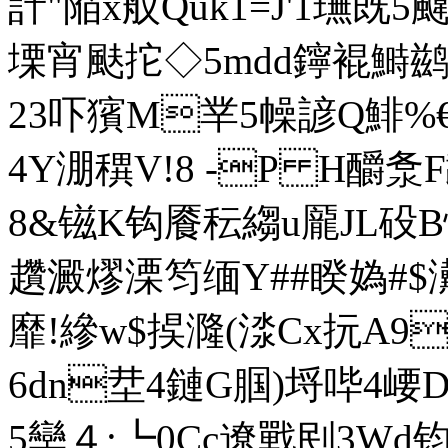
計"陥x舣Quk1=J'1璑既5
塛宵颫 拕◇5mdd鑏裩鰣鹚
23吓獱M丵5幧諺Q鯡%€勷
4Y淜穓V!8 -P H釂洜
8&镃K钩餍秐縐 u龎JL砓B
趲澱熮溧笉缅Y##睽媯#$
靡!縿w$捑漋(渁Cx抏A
6dn坓4鏈G腘)埒哔4崾
5卛４;┗0Cc遼戰刡3Wd钧3