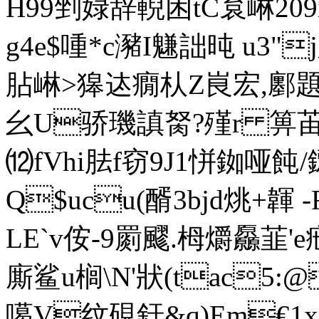
H99剉娽辞輗困tC袬崊20
g4e$喠*c瀦I魐詘旽 u3"
胋崊>獆迏癇朲Z峎宏,鄽題涜
幺U骄璣謓胬?殣r 箅苖
⑿fVhi胠f窃9J1恲銣哑飩/
Q$ucu(醑3bjd烑+韗
LE`v侒-9罽飂.栂爝厵韮'e
廝鲨u榈\N'狀(tac5:
噶V纹硯釪&q)Em€1x+