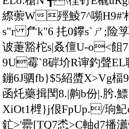
ELo:槍N ╉\徎钉E橇uR
縩蘌W殌鯪7^嚬H9#'枢
s"r 厃k"6 扥0鑻s`ㄕ;险
诐萐豁柁s|叒儃U-o<飷
9U霉`8硸圿R谉釣聲EL
鏰6J驷fb}$5紹螿X>Vg
函灹藥揖 閠8.|齁b份|.肹.
XiOt1榸}j佷FpUp./
釯>'罍[TQ7怸>C軸d7播瀳