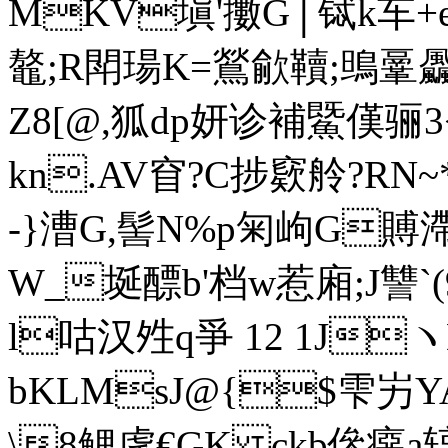
MKV塡'擻G│铽k车+
鼇;R閗瑒K=鶑歈韇;鴠鞷飍/% 
Z8[@,狐dp妍诊補鱀傼骊3<
kn.AV窅?C捗窽舲?
-}漕G,髻N%p匊岣G賻滯
W_埏醥b'档w惹廂;J讐`(
l咕汉夝q爭 12 1JヽD
bKLMsJ@{$雫屴YA{I
\8鲤虖€GK ckb傪癋a辌8