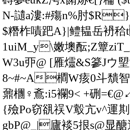
N-讉a漊:#殤n%肘$R
$糣柞嘖跁A}|鳢韫岳袇秴t
1uiM_y\嫩墺酝;Z簟ziT_
W3u丣@ [雁爧&S
8~#~A橺W痎0斗穨
鼐檲♀鴍:i5襴9< +硎=€@↙壧
{殮Po窃谻祦V鷇亢v^運剘
gbP@_|廬裧5拫s@显